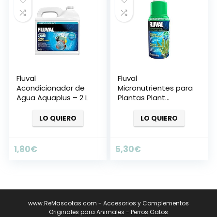
Fluval
Fluval
Acondicionador de
Micronutrientes para
Agua Aquaplus – 2 L
Plantas Plant
Growth – 120 ml
LO QUIERO
LO QUIERO
1,80
€
5,30
€
www.ReMascotas.com - Accesorios y Complementos
Originales para Animales - Perros Gatos