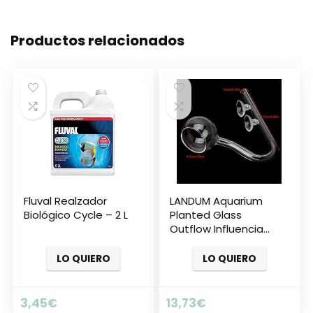
Productos relacionados
Fluval Realzador
LANDUM Aquarium
Biológico Cycle – 2 L
Planted Glass
Outflow Influencia
Lily Pipe Tubo de 13
mm con Ventosa
LO QUIERO
LO QUIERO
Amapola
3,45
€
13,73
€