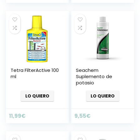
Tetra FilterActive 100
Seachem
ml
Suplemento de
potasio
LO QUIERO
LO QUIERO
11,99
€
9,55
€