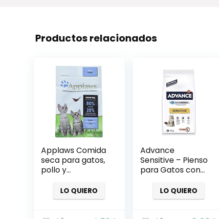
Productos relacionados
Applaws Comida
Advance
seca para gatos,
Sensitive – Pienso
pollo y
para Gatos con
cordero/adulto, 2
sensibilidades
kg
digestivas – 1.5 kg
LO QUIERO
LO QUIERO