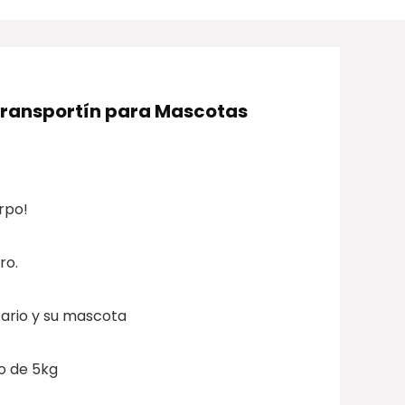
Transportín para Mascotas
rpo!
ro.
tario y su mascota
o de 5kg