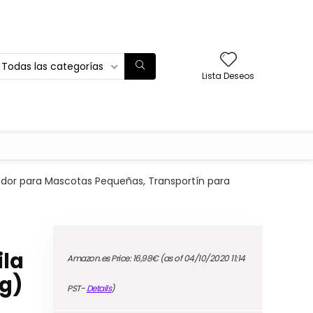
Todas las categorías
Lista Deseos
ador para Mascotas Pequeñas, Transportín para
ila
Amazon.es Price:
16,98
€
(as of 04/10/2020 11:14
kg)
PST-
Details
)