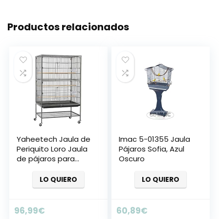
Productos relacionados
Yaheetech Jaula de
Imac 5-01355 Jaula
Periquito Loro Jaula
Pájaros Sofia, Azul
de pájaros para
Oscuro
Aves con Ruedas
40,5 x 36,9 x 118 cm
LO QUIERO
LO QUIERO
Jaula de Aves
96,99
€
60,89
€