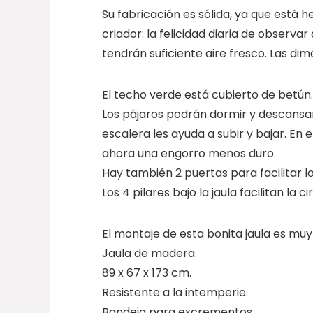
Su fabricación es sólida, ya que está 
criador: la felicidad diaria de observa
tendrán suficiente aire fresco. Las dim
El techo verde está cubierto de betún.
Los pájaros podrán dormir y descansar
escalera les ayuda a subir y bajar. En 
ahora una engorro menos duro.
Hay también 2 puertas para facilitar l
Los 4 pilares bajo la jaula facilitan la c
El montaje de esta bonita jaula es muy 
Jaula de madera.
89 x 67 x 173 cm.
Resistente a la intemperie.
Bandeja para excrementos.