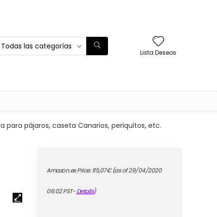
Todas las categorías
Lista Deseos
a para pájaros, caseta Canarios, periquitos, etc.
Amazon.es Price:
115,07
€
(as of 29/04/2020
06:02 PST-
Details
)