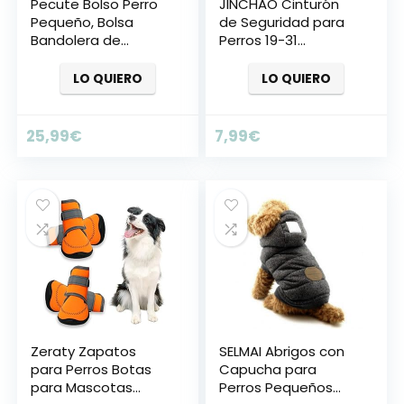
Pecute Bolso Perro
JINCHAO Cinturón
Pequeño, Bolsa
de Seguridad para
Bandolera de
Perros 19-31
Transporte de
Pulgadas Ajustable
Gatos, Correa de
Duradero Cinturón
LO QUIERO
LO QUIERO
Hombro cómoda
de Seguridad de
Acolchada Ajustable
Coche para perro
con Bolsill, con
Cachorro Gato
25,99
€
7,99
€
Cuerda de
Gata Mascotas
Seguridad Anti-
caida, Cachorros
Menos de 10 kg(Gris)
Zeraty Zapatos
SELMAI Abrigos con
para Perros Botas
Capucha para
para Mascotas
Perros Pequeños