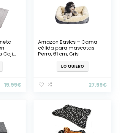
oneta
Amazon Basics – Cama
ón
cálida para mascotas
s Cojín
Perro, 61 cm, Gris
a
LO QUIERO
19,99
€
27,99
€