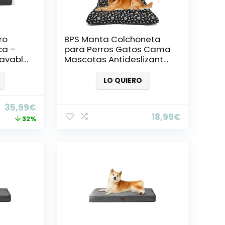
ro
BPS Manta Colchoneta
ca –
para Perros Gatos Cama
Lavable
Mascotas Antideslizante
con
Tamaño S/M/L Portatil
e
Colchón Sofá Almohada
LO QUIERO
m, Gris
Suave (S: 60×45 cm,
Amarillo) BPS-14094AM
35,99
€
18,99
€
32%