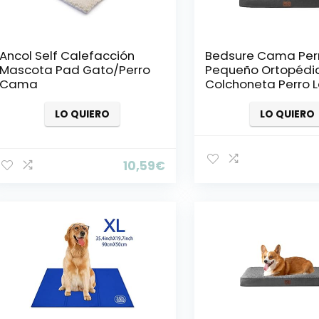
Ancol Self Calefacción
Bedsure Cama Per
Mascota Pad Gato/Perro
Pequeño Ortopédi
Cama
Colchoneta Perro 
M, Desenfundable 
Espuma De Caja D
LO QUIERO
LO QUIERO
Huevos, 76x51x7.6 c
Oscuro
10,59
€