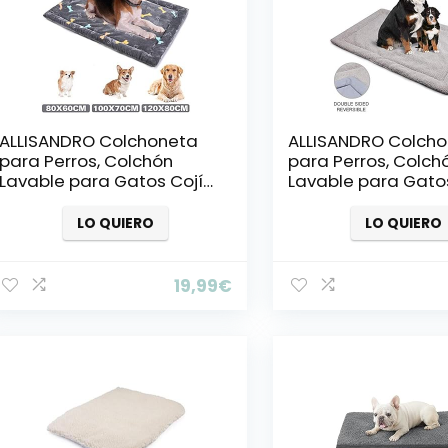
ALLISANDRO Colchoneta
ALLISANDRO Colch
para Perros, Colchón
para Perros, Colch
Lavable para Gatos Cojín
Lavable para Gato
de Felpa Suave
de Felpa Suave
Antideslizante para
Antideslizante par
LO QUIERO
LO QUIERO
Mascotas Gris M
Mascotas Gris M
80x60cm
80x60cm
19,99
€