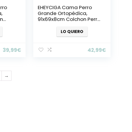
rro
EHEYCIGA Cama Perro
,
Grande Ortopédica,
n
91x69x8cm Colchon Perro
De
con Espuma De Caja De
Huevos, Colchoneta Perro
LO QUIERO
Lavable, Dog Bed, Gris
ris
39,99
€
42,99
€
→