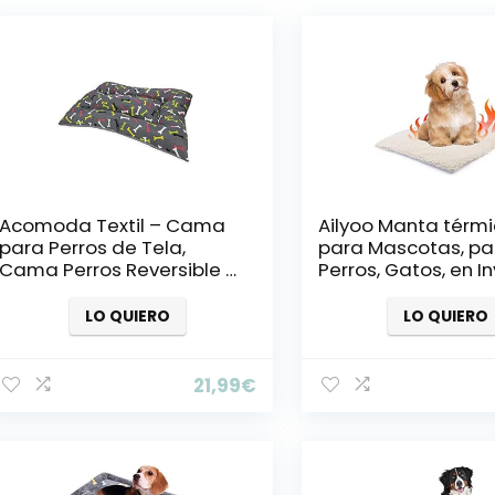
Acomoda Textil – Cama
Ailyoo Manta térm
para Perros de Tela,
para Mascotas, pa
Cama Perros Reversible y
Perros, Gatos, en I
Lavable. Colchoneta
y para Perros, par
Mascotas para
y Animales peque
LO QUIERO
LO QUIERO
Transportín y Hogar.
(120×80, Huesos)
21,99
€