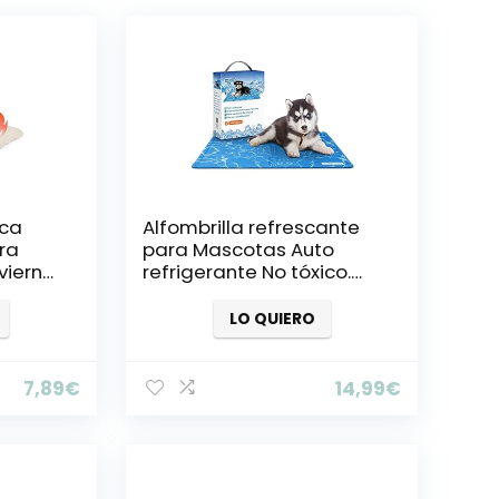
ica
Alfombrilla refrescante
ra
para Mascotas Auto
nvierno
refrigerante No tóxico.
a Gatos
Ideal para Perros Gatos
ños
en Verano
LO QUIERO
7,89
€
14,99
€