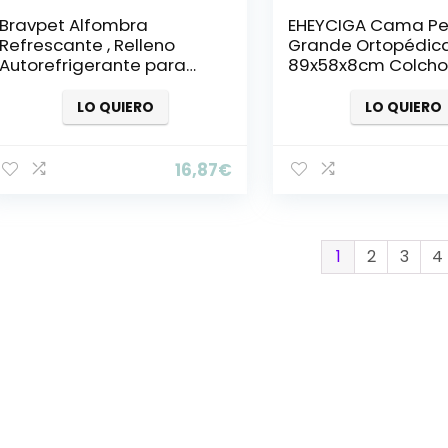
Bravpet Alfombra
EHEYCIGA Cama Pe
Refrescante , Relleno
Grande Ortopédica
Autorefrigerante para
89x58x8cm Colcho
mascotas, Comodidad
Perro con Espuma 
para Perros y Gatos
Caja De Huevos,
LO QUIERO
LO QUIERO
Colchoneta Perro
Lavable, Dog Bed, G
16,87
€
1
2
3
4