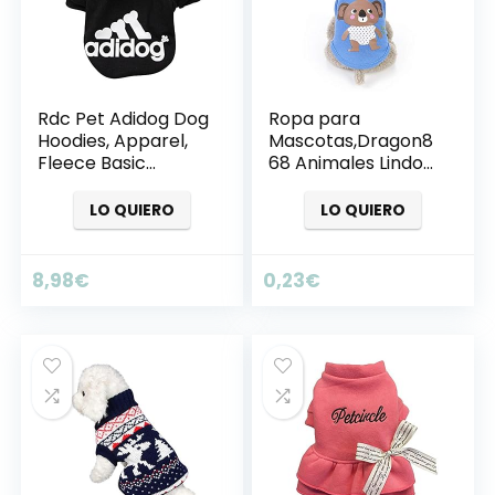
Rdc Pet Adidog Dog
Ropa para
Hoodies, Apparel,
Mascotas,Dragon8
Fleece Basic
68 Animales Lindos
Hoodie Sweater,
Camisetas de
Cotton Jacket
Dibujos Animados
LO QUIERO
LO QUIERO
Sweat Shirt Coat
Ropa para Perros
for Small Dog &
pequeños Ropa
Medium Dog & Cat
Chihuahua
8,98
€
0,23
€
(Black,XS)