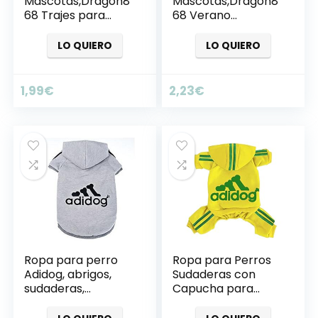
Mascotas,Dragon8
Mascotas,Dragon8
68 Trajes para
68 Verano
Perros Lindo
pequeño Perro
Invierno Caliente
Rayas Chaleco
LO QUIERO
LO QUIERO
Mascotas Perros
Ángel Camisas
Color sólido Arco-
Nudo Camisas
1,99
€
2,23
€
suéter
Ropa para perro
Ropa para Perros
Adidog, abrigos,
Sudaderas con
sudaderas,
Capucha para
camisetas, para
Perros Suéter
mascotas
Cálido de Lana