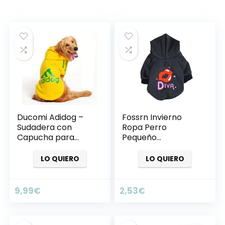
Ducomi Adidog –
Fossrn Invierno
Sudadera con
Ropa Perro
Capucha para
Pequeño
Perros en Algodón
Chihuahua
Suave – Costuras
Yorkshire Mascota
LO QUIERO
LO QUIERO
Resistentes –
Cachorro Los
Disponibles de XS a
Labios Sudaderas
8XL – Se envía
con Capucha
9,99
€
2,53
€
Desde España (XS,
Abrigo
Azul)