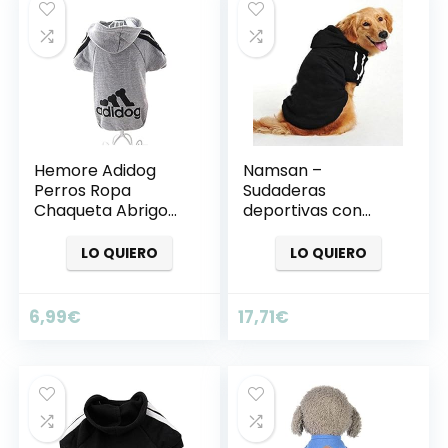
Hemore Adidog
Namsan –
Perros Ropa
Sudaderas
Chaqueta Abrigo
deportivas con
Sudadera ndchen
capucha para
cálido Sudaderas
perros medianos y
LO QUIERO
LO QUIERO
Abrigo Perros Plus
grandes
terciopelo
mascotas
6,99
€
17,71
€
Cachorros –
Camiseta