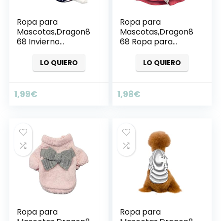
Ropa para
Ropa para
Mascotas,Dragon8
Mascotas,Dragon8
68 Invierno
68 Ropa para
Caliente Mascotas
Perros pequeños
Perro Ropa Alto
Invierno cálido
LO QUIERO
LO QUIERO
Cuello suéteres
Cuello Redondo
Arco-Nudo
Sweashirts Vestido
1,99
€
1,98
€
para Mascotas
Perros, Ropa Perro
Chihuahua, Jersey
Perro Mediano
Ropa para
Ropa para