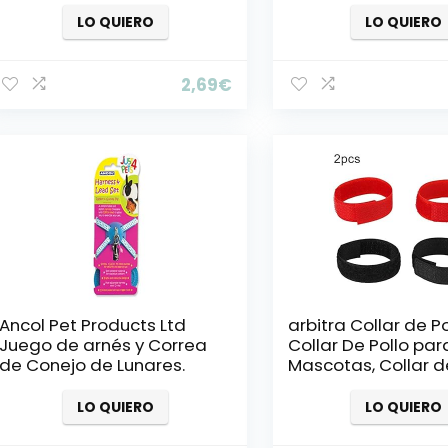
Cuerda Cuello De La
función Resplandor
Correa
Correa para Masc
LO QUIERO
LO QUIERO
Brillan En La Oscur
Amarillo, 1PCS
2,69
€
Ancol Pet Products Ltd
arbitra Collar de Po
Juego de arnés y Correa
Collar De Pollo par
de Conejo de Lunares.
Mascotas, Collar d
Anti-Gancho Band
el Cuello sin Ruido
LO QUIERO
LO QUIERO
gallos Gallo Carefu