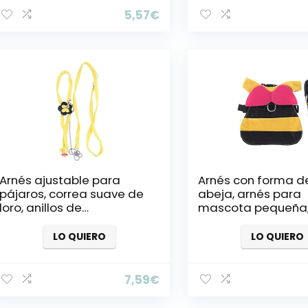
5,57
€
Arnés ajustable para
Arnés con forma d
pájaros, correa suave de
abeja, arnés para
loro, anillos de
mascota pequeña,
entrenamiento de
para gato, correa 
inteligencia, juguete para
LO QUIERO
LO QUIERO
periquitos de Budgie,
amaneces, pájaros,
macaw africano, gris
7,59
€
Cockatoo jugar
entrenamiento