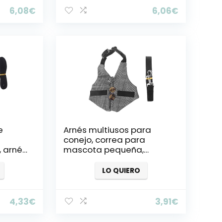
6,08
€
6,06
€
e
Arnés multiusos para
conejo, correa para
 arnés
mascota pequeña,
Small
chinchillas, cobayas,
chaleco de ropa Small
LO QUIERO
4,33
€
3,91
€