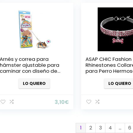
Arnés y correa para
ASAP CHIC Fashion 
hámster ajustable para
Rhinestones Collar
caminar con diseño de
para Perro Hermos
animales pequeños
Aspecto de Masco
para pequeño Med
LO QUIERO
LO QUIERO
Grande Mascota 
de Hueso … (1)
3,10
€
1
2
3
4
…
6