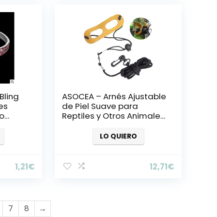
Bling
ASOCEA – Arnés Ajustable
es
de Piel Suave para
o
Reptiles y Otros Animales
ta
pequeños, tamaño
iano
Mediano y Grande
LO QUIERO
Forma
1,21
€
12,71
€
7
8
→