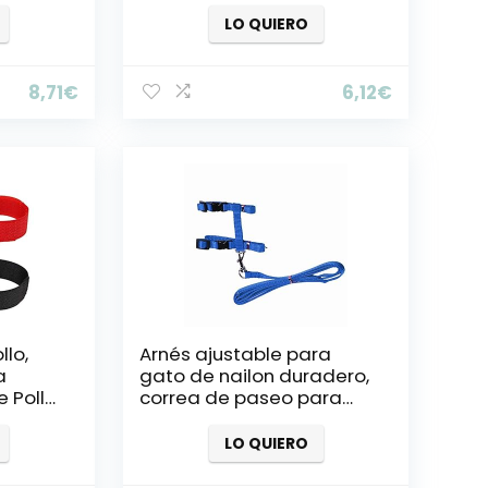
,
Mascotas para Hamster
otas
Squirrel Small Pet
LO QUIERO
idad –
8,71
€
6,12
€
llo,
Arnés ajustable para
a
gato de nailon duradero,
e Pollo
correa de paseo para
a para
animales pequeños
 para
LO QUIERO
lly